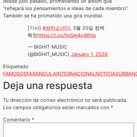
desde julio pasado, prometiendo un álbum que
“reflejará los pensamientos e ideas de cada miembro”.
También se ha prometido una gira mundial.
[기사]
#방탄소년단
, 3월 20일 컴백
확정
https://t.co/hnSw4o4RVp
— BIGHIT MUSIC
(@BIGHIT_MUSIC)
January 1, 2026
Etiquetado
FAMOSOS
FARANDULA
INTERNACIONAL
NOTICIAS
URBAN
Deja una respuesta
Tu dirección de correo electrónico no será publicada.
Los campos obligatorios están marcados con
*
Comentario
*