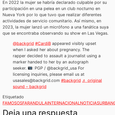
En 2022 la mujer se habría declarado culpable por su
participación en una pelea en un club nocturno en
Nueva York por lo que tuvo que realizar diferentes
actividades de servicio comunitario. Así mismo, en
2023, la mujer lanzó un micrófono a una fanática suya
que se encontraba observando su show en Las Vegas.
@backgrid
#CardiB
appeared visibly upset
when I asked her about pregnancy. The
rapper decided to assault a journalist using a
marker handed to her by an autograph
seeker.
: PGP / @backgrid_usa For
licensing inquiries, please email us at
usasales@backgrid.com
#backgrid
♬ original
sound – backgrid
Etiquetado
FAMOSOS
FARANDULA
INTERNACIONAL
NOTICIAS
URBAN
Deja una respuesta