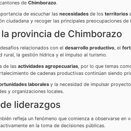
 cantones de
Chimborazo
.
mportancia de escuchar las
necesidades
de los
territorios
ión ciudadana y recoger las principales preocupaciones de 
 la provincia de Chimborazo
 desafíos relacionados con el
desarrollo productivo
, el
for
rural, la gestión hídrica y el impulso al turismo.
a de las
actividades agropecuarias
, por lo que temas como
rtalecimiento de cadenas productivas continúan siendo prio
ortunidades laborales
y la necesidad de impulsar proyectos
es y organizaciones locales.
de liderazgos
mbién refleja un fenómeno que comienza a observarse en var
 activamente en la toma de decisiones públicas.