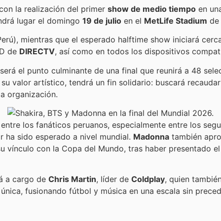
con la realización del primer
show de medio tiempo
en una
endrá lugar el domingo
19 de julio
en el
MetLife Stadium
de 
erú), mientras que el esperado halftime show iniciará cerc
HD de
DIRECTV
, así como en todos los dispositivos compa
será el punto culminante de una final que reunirá a 48 selec
 valor artístico, tendrá un fin solidario: buscará recauda
la organización.
 entre los fanáticos peruanos, especialmente entre los se
tar ha sido esperado a nivel mundial.
Madonna
también aprov
u vínculo con la Copa del Mundo, tras haber presentado el 
rá a cargo de
Chris Martin
, líder de
Coldplay
, quien tambié
 única, fusionando fútbol y música en una escala sin preced