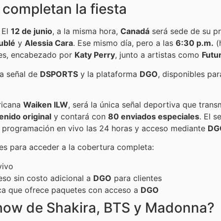
completan la fiesta
 El
12 de junio
, a la misma hora,
Canadá
será sede de su pr
ublé
y
Alessia Cara
. Ese mismo día, pero a las
6:30 p.m.
(
les, encabezado por
Katy Perry
, junto a artistas como
Futu
la señal de
DSPORTS
y la plataforma
DGO
, disponibles pa
ricana
Waiken ILW
, será la única señal deportiva que trans
nido original
y contará con
80 enviados especiales
. El s
n programación en vivo las 24 horas y acceso mediante
DG
nes para acceder a la cobertura completa:
vivo
eso sin costo adicional a
DGO
para clientes
ptica que ofrece paquetes con acceso a
DGO
show de Shakira, BTS y Madonna?