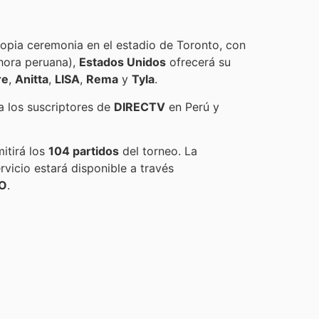
opia ceremonia en el estadio de Toronto, con
hora peruana),
Estados Unidos
ofrecerá su
re
,
Anitta
,
LISA
,
Rema
y
Tyla
.
ra los suscriptores de
DIRECTV
en Perú y
mitirá los
104 partidos
del torneo. La
ervicio estará disponible a través
O
.