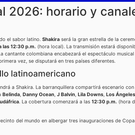
l 2026: horario y canal
o el sabor latino.
Shakira
será la gran estrella de la cere
a las 12:30 p.m.
(hora local). La transmisión estará disponi
La cantante colombiana encabezará el espectáculo musical
primera vez, se disputará en tres países diferentes.
llo latinoamericano
ndrá a Shakira. La barranquillera compartirá escenario co
 a
Belinda
,
Danny Ocean
,
J Balvin
,
Lila Downs
,
Los Ángeles
udáfrica
. La cobertura comenzará a las
12:30 p.m.
(hora d
 recinto del mundo en albergar tres inauguraciones de Copa