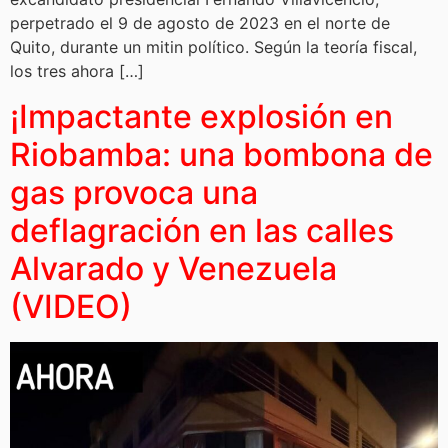
perpetrado el 9 de agosto de 2023 en el norte de
Quito, durante un mitin político. Según la teoría fiscal,
los tres ahora […]
¡Impactante explosión en
Riobamba: una bombona de
gas provoca una
deflagración en las calles
Alvarado y Venezuela
(VIDEO)