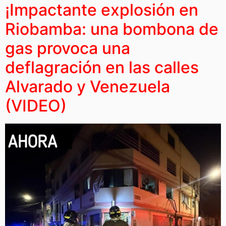
¡Impactante explosión en
Riobamba: una bombona de
gas provoca una
deflagración en las calles
Alvarado y Venezuela
(VIDEO)